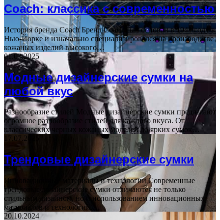
Coach: классика с современностью
История бренда Coach Бренд Coach был основан в 1941 году в
Нью-Йорке и изначально специализировался на производстве
кожаных изделий высокого…
01.03.2025
Модные дизайнерские сумки на
любой вкус
Разнообразие стилей Модные дизайнерские сумки предлагают
огромное разнообразие стилей для каждого вкуса. От
классических черных кожаных моделей до ярких сумок…
17.07.2025
Трендовые дизайнерские сумки
Инновационные материалы и технологии Современные
трендовые дизайнерские сумки отличаются не только
стильным дизайном, но и использованием инновационных
материалов и технологий.…
20.10.2024