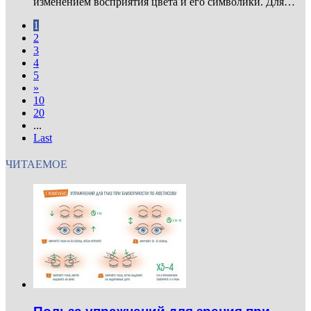
изменением восприятия цвета и его символики. Для…
1
2
3
4
5
»
10
20
...
Last
ЧИТАЕМОЕ