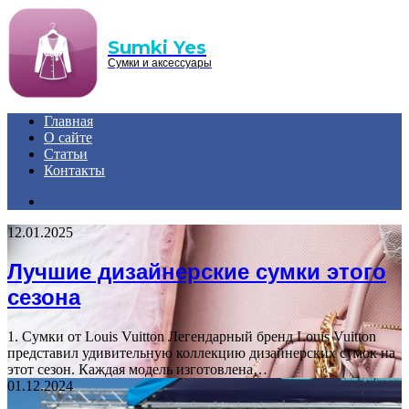
Menu
Sumki Yes
Сумки и аксессуары
Главная
О сайте
Статьи
Контакты
Search
for
12.01.2025
Лучшие дизайнерские сумки этого
сезона
1. Сумки от Louis Vuitton Легендарный бренд Louis Vuitton
представил удивительную коллекцию дизайнерских сумок на
этот сезон. Каждая модель изготовлена…
01.12.2024