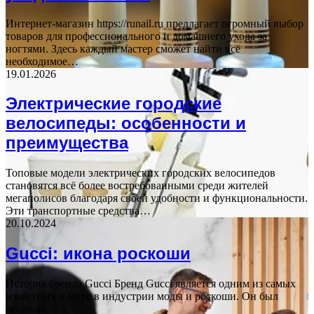
Интернет-магазин https://runail.ru предлагает огромный выбор
товаров для профессионального и домашнего ухода за
ногтями. Здесь каждый мастер сможет найти всё
необходимое…
19.01.2026
Электрические городские
велосипеды: особенности и
преимущества
Топовые модели электрических городских велосипедов
становятся всё более востребованными среди жителей
мегаполисов благодаря своей удобности и функциональности.
Эти транспортные средства…
20.10.2024
Gucci: икона роскоши
История бренда Gucci Бренд Gucci является одним из самых
известных в мире в индустрии моды и роскоши. Он был
основан…