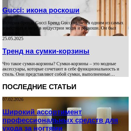
Gucci: икона роскоши
История бренда Gucci Бренд Gucci является одним из самых
известных в мире в индустрии моды и роскоши. Он был
основан…
25.05.2025
Тренд на сумки-корзины
Что такое сумки-корзины? Сумки-корзины – это модные
аксессуары, которые сочетают в себе функциональность и
стиль. Они представляют собой сумки, выполненные…
ПОСЛЕДНИЕ СТАТЬИ
07.02.2026
Широкий ассортимент
профессиональных средств для
ухода за ногтями